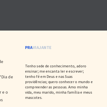
PRA
VIAJANTE
de
Tenho sede de conhecimento, adoro
ensinar; me encanta ler e escrever;
“Dia de
tenho fé em Deus e nas Suas
providências; quero conhecer o mundo e
compreender as pessoas. Amo minha
r e o
vida, meu marido, minha família e meus
mascotes.
os