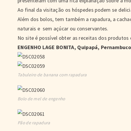
presenteiam com uma rica explanação sobre a mo
Ao final da visitação os hóspedes podem se delic
Além dos bolos, tem também a rapadura, a cacha
naturais e sem açúcar ou conservantes.
No site é possível obter as receitas dos produtos
ENGENHO LAGE BONITA, Quipapá, Pernambuco B
Tabuleiro de banana com rapadura
Bolo de mel de engenho
Pão de rapadura