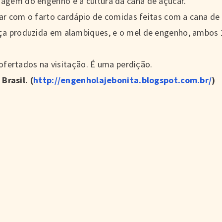
agem do engenho e a cultura da cana de açúcar.
iar com o farto cardápio de comidas feitas com a cana de 
ça produzida em alambiques, e o mel de engenho, ambos
 ofertados na visitação. É uma perdição.
rasil. (
http://engenholajebonita.blogspot.com.br/
)