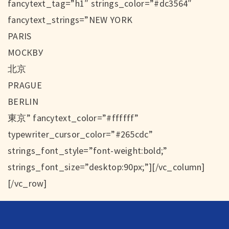
fancytext_tag=”h1″ strings_color=”#dc3564″
fancytext_strings=”NEW YORK
PARIS
МОСКВУ
北京
PRAGUE
BERLIN
東京” fancytext_color=”#ffffff”
typewriter_cursor_color=”#265cdc”
strings_font_style=”font-weight:bold;”
strings_font_size=”desktop:90px;”][/vc_column]
[/vc_row]