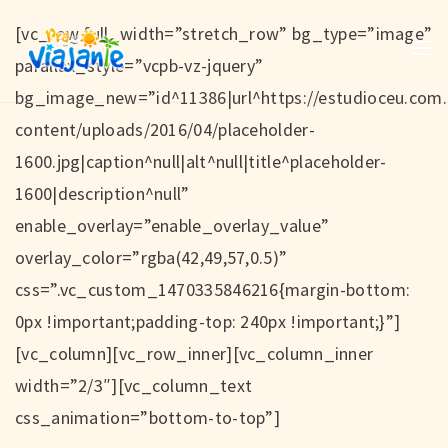
[vc_row full_width=”stretch_row” bg_type=”image”
parallax_style=”vcpb-vz-jquery”
bg_image_new=”id^11386|url^https://estudioceu.com.b
content/uploads/2016/04/placeholder-
1600.jpg|caption^null|alt^null|title^placeholder-
1600|description^null”
enable_overlay=”enable_overlay_value”
overlay_color=”rgba(42,49,57,0.5)”
css=”.vc_custom_1470335846216{margin-bottom:
0px !important;padding-top: 240px !important;}”]
[vc_column][vc_row_inner][vc_column_inner
width=”2/3″][vc_column_text
css_animation=”bottom-to-top”]