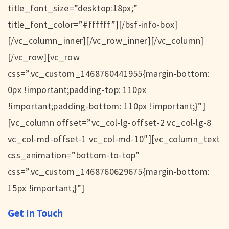
title_font_size=”desktop:18px;”
title_font_color=”#ffffff”][/bsf-info-box]
[/vc_column_inner][/vc_row_inner][/vc_column]
[/vc_row][vc_row
css=”.vc_custom_1468760441955{margin-bottom:
0px !important;padding-top: 110px
!important;padding-bottom: 110px !important;}”]
[vc_column offset=”vc_col-lg-offset-2 vc_col-lg-8
vc_col-md-offset-1 vc_col-md-10″][vc_column_text
css_animation=”bottom-to-top”
css=”.vc_custom_1468760629675{margin-bottom:
15px !important;}”]
Get In Touch