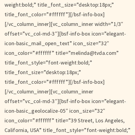
weight:bold;” title_font_size=”desktop:18px;”
title_font_color=”#ffffff”][/bsf-info-box]
[/vc_column_inner][vc_column_inner width=”1/3″
offset=”vc_col-md-3″][bsf-info-box icon=”elegant-
icon-basic_mail_open_text” icon_size=”32″
icon_color=”#ffffff” title=”melinda@tvda.com”
title_font_style=”font-weight:bold;”
title_font_size=”desktop:18px;”
title_font_color=”#ffffff”][/bsf-info-box]
[/vc_column_inner][vc_column_inner
offset=”vc_col-md-3″][bsf-info-box icon=”elegant-
icon-basic_geolocalize-05″ icon_size=”32″
icon_color=”#ffffff” title=”39 Street, Los Angeles,
California, USA” title_font_style=”font-weight:bold;”