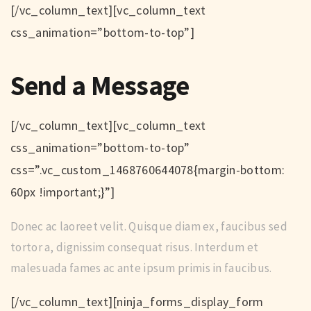
[/vc_column_text][vc_column_text
css_animation=”bottom-to-top”]
Send a Message
[/vc_column_text][vc_column_text
css_animation=”bottom-to-top”
css=”.vc_custom_1468760644078{margin-bottom:
60px !important;}”]
Donec ac laoreet velit. Quisque diam ex, faucibus sed
tortor a, dignissim consequat risus. Interdum et
malesuada fames ac ante ipsum primis in faucibus.
[/vc_column_text][ninja_forms_display_form id=”6″][/vc_column][/vc_row][vc_row full_width=”stretch_row_content_no_spaces” css=”.vc_custom_1468760722619{margin-bottom: 0px !important;}”][vc_column css=”.vc_custom_1468760727866{padding-top: 0px !important;}”][ultimate_google_map height=”560px” lat=”51.502147″ lng=”-0.126919″ zoom=”15″ scrollwheel=”disable” marker_icon=”custom” icon_img=”id^2267|url^https://estudioceu.com.br/jobs/pra/wp-content/uploads/2016/04/map-marker-icon.png|caption^null|alt^null|title^map-marker-icon|description^null” top_margin=”page_margin_top_section” map_style=”JTVCJTBBJTIwJTIwJTIwJTIwJTdCJTBBJTIwJTIwJTIwJTIwJTIwJTIwJTIwJTIwJTIyZmVhdHVyZVR5cGUlMjIlM0ElMjAlMjJ3YXRlciUyMiUyQyUwQSUyMCUyMCUyMCUyMCUyMCUyMCUyMCUyMCUyMmVsZW1lbnRUeXBlJTIyJTNBJTIwJTIyZ2VvbWV0cnklMjIlMkMlMEElMjAlMjAlMjAlMjAlMjAlMjAlMjAlMjAlMjJzdHlsZXJzJTIyJTNBJTIwJTVCJTBBJTIwJTIwJTIwJTIwJTIwJTIwJTIwJTIwJTIwJTIwJTIwJTIwJTdCJTBBJTIwJTIwJTIwJTIwJTIwJTIwJTIwJTIwJTIwJTIwJTIwJTIwJTIwJTIwJTIwJTIwJTIyY29sb3IlMjIlM0ElMjAlMjIlMjNlOWU5ZTklMjIlMEElMjAlMjAlMjAlMjAlMjAlMjAlMjAlMjAlMjAlMjAlMjAlMjAlN0QlMkMlMEElMjAlMjAlMjAlMjAlMjAlMjAlMjAlMjAlMjAlMjAlMjAlMjAlN0IlMEElMjAlMjAlMjAlMjAlMjAlMjAlMjAlMjAlMjAlMjAlMjAlMjAlMjAlMjAlMjAlMjAlMjJsaWdodG5lc3MlMjIlM0ElMjAxNyUwQSUyMCUyMCUyMCUyMCUyMCUyMCUyMCUyMCUyMCUyMCUyMCUyMCU3RCUwQSUyMCUyMCUyMCUyMCUyMCUyMCUyMCUyMCU1RCUwQSUyMCUyMCUyMCUyMCU3RCUyQyUwQSUyMCUyMCUyMCUyMCU3QiUwQSUyMCUyMCUyMCUyMCUyMCUyMCUyMCUyMCUyMmZlYXR1cmVUeXBlJTIyJTNBJTIwJTIybGFuZHNjYXBlJTIyJTJDJTBBJTIwJTIwJTIwJTIwJTIwJTIwJTIwJTIwJTIyZWxlbWVudFR5cGUlMjIlM0ElMjAlMjJnZW9tZXRyeSUyMiUyQyUwQSUyMCUyMCUyMCUyMCUyMCUyMCUyMCUyMCUyMnN0eWxlcnMlMjIlM0ElMjAlNUIlMEElMjAlMjAlMjAlMjAlMjAlMjAlMjAlMjAlMjAlMjAlMjAlMjAlN0IlMEElMjAlMjAlMjAlMjAlMjAlMjAlMjAlMjAlMjAlMjAlMjAlMjAlMjAlMjAlMjAlMjAlMjJjb2xvciUyMiUzQSUyMCUyMiUyM2Y1ZjVmNSUyMiUwQSUyMCUyMCUyMCUyMCUyMCUyMCUyMCUyMCUyMCUyMCUyMCUyMCU3RCUyQyUwQSUyMCUyMCUyMCUyMCUyMCUyMCUyMCUyMCUyMCUyMCUyMCUyMCU3QiUwQSUyMCUyMCUyMCUyMCUyMCUyMCUyMCUyMCUyMCUyMCUyMCUyMCUyMCUyMCUyMCUyMCUyMmxpZ2h0bmVzcyUyMiUzQSUyMDIwJTBBJTIwJTIwJTIwJTIwJTIwJTIwJTIwJTIwJTIwJTIwJTIwJTIwJTdEJTBBJTIwJTIwJTIwJTIwJTIwJTIwJTIwJTIwJTVEJTBBJTIwJTIwJTIwJTIwJTdEJTJDJTBBJTIwJTIwJTIwJTIwJTdCJTBBJTIwJTIwJTIwJTIwJTIwJTIwJTIwJTIwJTIyZmVhdHVyZVR5cGUlMjIlM0ElMjAlMjJyb2FkLmhpZ2h3YXklMjIlMkMlMEElMjAlMjAlMjAlMjAlMjAlMjAlMjAlMjAlMjJlbGVtZW50VHlwZSUyMiUzQSUyMCUyMmdlb21ldHJ5LmZpbGwlMjIlMkMlMEElMjAlMjAlMjAlMjAlMjAlMjAlMjAlMjAlMjJzdHlsZXJzJTIyJTNBJTIwJTVCJTBBJTIwJTIwJTIwJTIwJTIwJTIwJTIwJTIwJTIwJTIwJTIwJTIwJTdCJTBBJTIwJTIwJTIwJTIwJTIwJTIwJTIwJTIwJTIwJTIwJTIwJTIwJTIwJTIwJTIwJTIwJTIyY29sb3IlMjIlM0ElMjAlMjIlMjNmZmZmZmYlMjIlMEElMjAlMjAlMjAlMjAlMjAlMjAlMjAlMjAlMjAlMjAlMjAlMjAlN0QlMkMlMEElMjAlMjAlMjAlMjAlMjAlMjAlMjAlMjAlMjAlMjAlMjAlMjAlN0IlMEElMjAlMjAlMjAlMjAlMjAlMjAlMjAlMjAlMjAlMjAlMjAlMjAlMjAlMjAlMjAlMjAlMjJsaWdodG5lc3MlMjIlM0ElMjAxNyUwQSUyMCUyMCUyMCUyMCUyMCUyMCUyMCUyMCUyMCUyMCUyMCUyMCU3RCUwQSUyMCUyMCUyMCUyMCUyMCUyMCUyMCUyMCU1RCUwQSUyMCUyMCUyMCUyMCU3RCUyQyUwQSUyMCUyMCUyMCUyMCU3QiUwQSUyMCUyMCUyMCUyMCUyMCUyMCUyMCUyMCUyMmZlYXR1cmVUeXBlJTIyJTNBJTIwJTIycm9hZC5oaWdod2F5JTIyJTJDJTBBJTIwJTIwJTIwJTIwJTIwJTIwJTIwJTIwJTIyZWxlbWVudFR5cGUlMjIlM0ElMjAlMjJnZW9tZXRyeS5zdHJva2UlMjIlMkMlMEElMjAlMjAlMjAlMjAlMjAlMjAlMjAlMjAlMjJzdHlsZXJzJTIyJTNBJTIwJTVCJTBBJTIwJTIwJTIwJTIwJTIwJTIwJTIwJTIwJTIwJTIwJTIwJTIwJTdCJTBBJTIwJTIwJTIwJTIwJTIwJTIwJTIwJTIwJTIwJTIwJTIwJTIwJTIwJTIwJTIwJTIwJTIyY29sb3IlMjIlM0ElMjAlMjIlMjNmZmZmZmYlMjIlMEElMjAlMjAlMjAlMjAlMjAlMjAlMjAlMjAlMjAlMjAlMjAlMjAlN0QlMkMlMEElMjAlMjAlMjAlMjAlMjAlMjAlMjAlMjAlMjAlMjAlMjAlMjAlN0IlMEElMjAlMjAlMjAlMjAlMjAlMjAlMjAlMjAlMjAlMjAlMjAlMjAlMjAlMjAlMjAlMjAlMjJsaWdodG5lc3MlMjIlM0ElMjAyOSUwQSUyMCUyMCUyMCUyMCUyMCUyMCUyMCUyMCUyMCUyMCUyMCUyMCU3RCUyQyUwQSUyMCUyMCUyMCUyMCUyMCUyMCUyMCUyMCUyMCUyMCUyMCUyMCU3QiUwQSUyMCUyMCUyMCUyMCUyMCUyMCUyMCUyMCUyMCUyMCUyMCUyMCUyMCUyMCUyMCUyMCUyMndlaWdodCUyMiUzQSUyMDAuMiUwQSUyMCUyMCUyMCUyMCUyMCUyMCUyMCUyMCUyMCUyMCUyMCUyMCU3RCUwQSUyMCUyMCUyMCUyMCUyMCUyMCUyMCUyMCU1RCUwQSUyMCUyMCUyMCUyMCU3RCUyQyUwQSUyMCUyMCUyMCUyMCU3QiUwQSUyMCUyMCUyMCUyMCUyMCUyMCUyMCUyMCUyMmZlYXR1cmVUeXBlJTIyJTNBJTIwJTIycm9hZC5hcnRlcmlhbCUyMiUyQyUwQSUyMCUyMCUyMCUyMCUyMCUyMCUyMCUyMCUyMmVsZW1lbnRUeXBlJTIyJTNBJTIwJTIyZ2VvbWV0cnklMjIlMkMlMEElMjAlMjAlMjAlMjAlMjAlMjAlMjAlMjAlMjJzdHlsZXJzJTIyJTNBJTIwJTVCJTBBJTIwJTIwJTIwJTIwJTIwJTIwJTIwJTIwJTIwJTIwJTIwJTIwJTdCJTBBJTIwJTIwJTIwJTIwJTIwJTIwJTIwJTIwJTIwJTIwJTIwJTIwJTIwJTIwJTIwJTIwJTIyY29sb3IlMjIlM0ElMjAlMjIlMjNmZmZmZmYlMjIlMEElMjAlMjAlMjAlMjAlMjAlMjAlMjAlMjAlMjAlMjAlMjAlMjAlN0QlMkMlMEElMjAlMjAlMjAlMjAlMjAlMjAlMjAlMjAlMjAlMjAlMjAlMjAlN0IlMEElMjAlMjAlMjAlMjAlMjAlMjAlMjAlMjAlMjAlMjAlMjAlMjAlMjAlMjAlMjAlMjAlMjJsaWdodG5lc3MlMjIlM0ElMjAxOCUwQSUyMCUyMCUyMCUyMCUyMCUyMCUyMCUyMCUyMCUyMCUyMCUyMCU3RCUwQSUyMCUyMCUyMCUyMCUyMCUyMCUyMCUyMCU1RCUwQSUyMCUyMCUyMCUyMCU3RCUyQyUwQSUyMCUyMCUyMCUyMCU3QiUwQSUyMCUyMCUyMCUyMCUyMCUyMCUyMCUyMCUyMmZlYXR1cmVUeXBlJTIyJTNBJTIwJTIycm9hZC5sb2NhbCUyMiUyQyUwQSUyMCUyMCUyMCUyMCUyMCUyMCUyMCUyMCUyMmVsZW1lbnRUeXBlJTIyJTNBJTIwJTIyZ2VvbWV0cnklMjIlMkMlMEElMjAlMjAlMjAlMjAlMjAlMjAlMjAlMjAlMjJzdHlsZXJzJTIyJTNBJTIwJTVCJTBBJTIwJTIwJTIwJTIwJTIwJTIwJTIwJTIwJTIwJTIwJTIwJTIwJTdCJTBBJTIwJTIwJTIwJTIwJTIwJTIwJTIwJTIwJTIwJTIwJTIwJTIwJTIwJTIwJTIwJTIwJTIyY29sb3IlMjIlM0ElMjAlMjIlMjNmZmZmZmYlMjIlMEElMjAlMjAlMjAlMjAlMjAlMjAlMjAlMjAlMjAlMjAlMjAlMjAlN0QlMkMlMEElMjAlMjAlMjAlMjAlMjAlMjAlMjAlMjAlMjAlMjAlMjAlMjAlN0IlMEElMjAlMjAlMjAlMjAlMjAlMjAlMjAlMjAlMjAlMjAlMjAlMjAlMjAlMjAlMjAlMjAlMjJsaWdodG5lc3MlMjIlM0ElMjAxNiUwQSUyMCUyMCUyMCUyMCUyMCUyMCUyMCUyMCUyMCUyMCUyMCUyMCU3RCUwQSUyMCUyMCUyMCUyMCUyMCUyMCUyMCUyMCU1RCUwQSUyMCUyMCUyMCUyMCU3RCUyQyUwQSUyMCUyMCUyMCUyMCU3QiUwQSUyMCUyMCUyMCUyMCUyMCUyMCUyMCUyMCUyMmZlYXR1cmVUeXBlJTIyJTNBJTIwJTIycG9pJTIyJTJDJTBBJTIwJTIwJTIwJTIwJTIwJTIwJTIwJTIwJTIyZWxlbWVudFR5cGUlMjIlM0ElMjAlMjJnZW9tZXRyeSUyMiUyQyUwQSUyMCUyMCUyMCUyMCUyMCUyMCUyMCUyMCUyMnN0eWxlcnMlMjIlM0ElMjAlNUIlMEElMjAlMjAlMjAlMjAlMjAlMjAlMjAlMjAlMjAlMjAlMjAlMjAlN0IlMEElMjAlMjAlMjAlMjAlMjAlMjAlMjAlMjAlMjAlMjAlMjAlMjAlMjAlMjAlMjAlMjAlMjJjb2xvciUyMiUzQSUyMCUyMiUyM2Y1ZjVmNSUyMiUwQSUyMCUyMCUyMCUyMCUyMCUyMCUyMCUyMCUyMCUyMCUyMCUyMCU3RCUyQyUwQSUyMCUyMCUyMCUyMCUyMCUyMCUyMCUyMCUyMCUyMCUyMCUyMCU3QiUwQSUyMCUyMCUyMCUyMCUyMCUyMCUyMCUyMCUyMCUyMCUyMCUyMCUyMCUyMCUyMCUyMCUyMmxpZ2h0bmVzcyUyMiUzQSUyMDIxJTBBJTIwJTIwJTIwJTIwJTIwJTIwJTIwJTIwJTIwJTIwJTIwJTIwJTdEJTBBJTIwJTIwJTIwJTIwJTIwJTIwJTIwJTIwJTVEJTBBJTIwJTIwJTIwJTIwJTdEJTJDJTBBJTIwJTIwJTIwJTIwJTdCJTBBJTIwJTIwJTIwJTIwJTIwJTIwJTIwJTIwJTIyZmVhdHVyZVR5cGUlMjIlM0ElMjAlMjJwb2kucGFyayUyMiUyQyUwQSUyMCUyMCUyMCUyMCUyMCUyMCUyMCUyMCUyMmVsZW1lbnRUeXBlJTIyJTNBJTIwJTIyZ2VvbWV0cnklMjIlMkMlMEElMjAlMjAlMjAlMjAlMjAlMjAlMjAlMjAlMjJzdHlsZXJzJTIyJTNBJTIwJTVCJTBBJTIwJTIwJTIwJTIwJTIwJTIwJTIwJTIwJTIwJTIwJTIwJTIwJTdCJTBBJTIwJTIwJTIwJTIwJTIwJTIwJTIwJTIwJTIwJTIwJTIwJTIwJTIwJTIwJTIwJTIwJTIyY29sb3IlMjIlM0ElMjAlMjIlMjNkZWRlZGUlMjIlMEElMjAlMjAlMjAlMjAlMjAlMjAlMjAlMjAlMjAlMjAlMjAlMjAlN0QlMkMlMEElMjAlMjAlMjAlMjAlMjAlMjAlMjAlMjAlMjAlMjAlMjAlMjAlN0IlMEElMjAlMjAlMjAlMjAlMjAlMjAlMjAlMjAlMjAlMjAlMjAlMjAlMjAlMjAlMjAlMjAlMjJsaWdodG5lc3MlMjIlM0ElMjAyMSUwQSUyMCUyMCUyMCUyMCUyMCUyMCUyMCUyMCUyMCUyMCUyMCUyMCU3RCUwQSUyMCUyMCUyMCUyMCUyMCUyMCUyMCUyMCU1RCUwQSUyMCUyMCUyMCUyMCU3RCUyQyUwQSUyMCUyMCUyMCUyMCU3QiUwQSUyMCUyMCUyMCUyMCUyMCUyMCUyMCUyMCUyMmVsZW1lbnRUeXBlJTIyJTNBJTIwJTIybGFiZWxzLnRleHQuc3Ryb2tlJTIyJTJDJTBBJTIwJTIwJTIwJTIwJTIwJTIwJTIwJTIwJTIyc3R5bGVycyUyMiUzQSUyMCU1QiUwQSUyMCUyMCUyMCUyMCUyMCUyMCUyMCUyMCUyMCUyMCUyMCUyMCU3QiUwQSUyMCUyMCUyMCUyMCUyMCUyMCUyMCUyMCUyMCUyMCUyMCUyMCUyMCUyMCUyMCUyMCUyMnZpc2liaWxpdHklMjIlM0ElMjAlMjJvbiUyMiUwQSUyMCUyMCUyMCUyMCUyMCUyMCUyMCUyMCUyMCUyMCUyMCUyMCU3RCUyQyUwQSUyMCUyMCUyMCUyMCUyMCUyMCUyMCUyMCUyMCUyMCUyMCUyMCU3QiUwQSUyMCUyMCUyMCUyMCUyMCUyMCUyMCUyMCUyMCUyMCUyMCUyMCUyMCUyMCUyMCUyMCUyMmNvbG9yJTIyJTNBJTIwJTIyJTIzZmZmZmZmJTIyJTBBJTIwJTIwJTIwJTIwJTIwJTIwJTIwJTIwJTIwJTIwJTIwJTIwJTdEJTJDJTBBJTIwJTIwJTIwJTIwJTIwJTIwJTIwJTIwJTIwJTIwJTIwJTIwJTdCJTBBJTIwJTIwJTIwJTIwJTIwJTIwJTIwJTIwJTIwJTIwJTIwJTIwJTIwJTIwJTIwJTIwJTIybGlnaHRuZXNzJTIyJTNBJTIwMTYlMEElMjAlMjAlMjAlMjAlMjAlMjAlMjAlMjAlMjAlMjAlMjAlMjAlN0QlMEElMjAlMjAlMjAlMjAlMjAlMjAlMjAlMjAlNUQlMEElMjAlMjAlMjAlMjAlN0QlMkMlMEElMjAlMjAlMjAlMjAlN0IlMEElMjAlMjAlMjAlMjAlMjAlMjAlMjAlMjAlMjJlbGVtZW50VHlwZSUyMiUzQSUyMCUyMmxhYmVscy50ZXh0LmZpbGwlMjIlMkMlMEElMjAlMjAlMjAlMjAlMjAlMjAlMjAlMjAlMjJzdHlsZXJzJTIyJTNBJTIwJTVCJTBBJTIwJTIwJTIwJTIwJTIwJTIwJTIwJTIwJTIwJTIwJTIwJTIwJTdCJTBBJTIwJTIwJTIwJTIwJTIwJTIwJTIwJTIwJTIwJTIwJTIwJTIwJTIwJTIwJTIwJTIwJTIyc2F0dXJhdGlvbiUyMiUzQSUyMDM2JTBBJTIwJTIwJTIwJTIwJTIwJTIwJTIwJTIwJTIwJTIwJTIwJTIwJTdEJTJDJTBBJTIwJTIwJTIwJTIwJTIwJTIwJTIwJTIwJTIwJTIwJTIwJTIwJTdCJTBBJTIwJTIwJTIwJTIwJTIwJTIwJTIwJTIwJTIwJTIwJTIwJTIwJTIwJTIwJTIwJTIwJTIyY29sb3IlMjIlM0ElMjAlMjIlMjMzMzMzMzMlMjIlMEElMjAlMjAlMjAlMjAlMjAlMjAlMjAlMjAlMjAlMjAlMjAlMjAlN0QlMkMlMEElMjAlMjAlMjAlMjAlMjAlMjAlMjAlMjAlMjAlMjAlMjAlMjAlN0IlMEElMjAlMjAlMjAlMjAlMjAlMjAlMjAlMjAlMjAlMjAlMjAlMjAlMjAlMjAlMjAlMjAlMjJsaWdodG5lc3MlMjIlM0ElMjA0MCUwQSUyMCUyMCUyMCUyMCUyMCUyMCUyMCUyMCUyMCUyMCUyMCUyMCU3RCUwQSUyMCUyMCUyMCUyMCUyMCUyMCUyMCUyMCU1RCUwQSUyMCUyMCUyMCUyMCU3RCUyQyUwQSUyMCUyMCUyMCUyMCU3QiUwQSUyMCUyMCUyMCUyMCUyMCUyMCUyMCUyMCUyMmVsZW1lbnRUeXBlJTIyJTNBJTIwJTIybGFiZWxzLmljb24lMjIlMkMlMEElMjAlMjAlMjAlMjAlMjAlMjAlMjAlMjAlMjJzdHlsZXJzJTIyJTNBJTIwJTVCJTBBJTIwJTIwJTIwJTIwJTIwJTIwJTIwJTIwJTIwJTIwJTIwJTIwJTdCJTBBJTIwJTIwJTIwJTIwJTIwJTIwJTIwJTIwJTIwJTIwJTIwJTIwJTIwJTIwJTIwJTIwJTIydmlzaWJpbGl0eSUyMiUzQSUyMCUyMm9mZiUyMiUwQSUyMCUyMCUyMCUyMCUyMCUyMCUyMCUyMCUyMCUyMCUyMCUyMCU3RCUwQSUyMCUyMCUyMCUyMCUyMCUyMCUyMCUyMCU1RCUwQSUyMCUyMCUyMCUyMCU3RCUyQyUwQSUyMCUyMCUyMCUyMCU3QiUwQSUyMCUyMCUyMCUyMCUyMCUyMCUyMCUyMCUyMmZlYXR1cmVUeXBlJTIyJTNBJTIwJTIydHJhbnNpdCUyMiUyQyUwQSUyMCUyMCUyMCUyMCUyMCUyMCUyMCUyMCUyMmVsZW1lbnRUeXBlJTIyJTNBJTIwJTIyZ2VvbWV0cnklMjIlMkMlMEElMjAlMjAlMjAlMjAlMjAlMjAlMjAlMjAlMjJzdHlsZXJzJTIyJTNBJTIwJTVCJTBBJTIwJTIwJTIwJTIwJTIwJTIwJTIwJTIwJTIwJTIwJTIwJTIwJTdCJTBBJTIwJTIwJTIwJTIwJTIwJTIwJTIwJTIwJTIwJTIwJTIwJTIwJTIwJTIwJTIwJTIwJTIyY29sb3IlMjIlM0ElMjAlMjIlMjNmMmYyZjIlMjIlMEElMjAlMjAlMjAlMjAlMjAlMjAlMjAlMjAlMjAlMjAlMjAlMjAlN0QlMkMlMEElMjAlMjAlMjAlMjAlMjAlMjAlMjAlMjAlMjAlMjAlMjAlMjAlN0IlMEElMjAlMjAlMjAlMjAlMjAlMjAlMjAlMjAlMjAlMjAlMjAlMjAlMjAlMjAlMjAlMjAlMjJsaWdodG5lc3MlMjIlM0ElMjAxOSUwQSUyMCUyMCUyMCUyMCUyMCUy