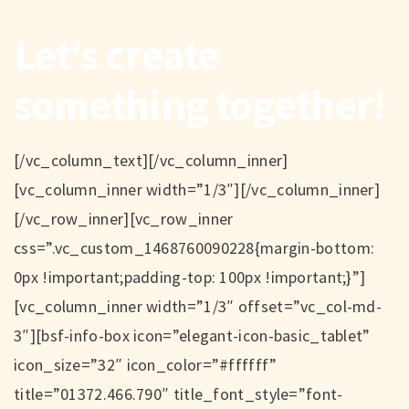
Let’s create
something together!
[/vc_column_text][/vc_column_inner]
[vc_column_inner width=”1/3″][/vc_column_inner]
[/vc_row_inner][vc_row_inner
css=”.vc_custom_1468760090228{margin-bottom:
0px !important;padding-top: 100px !important;}”]
[vc_column_inner width=”1/3″ offset=”vc_col-md-
3″][bsf-info-box icon=”elegant-icon-basic_tablet”
icon_size=”32″ icon_color=”#ffffff”
title=”01372.466.790″ title_font_style=”font-